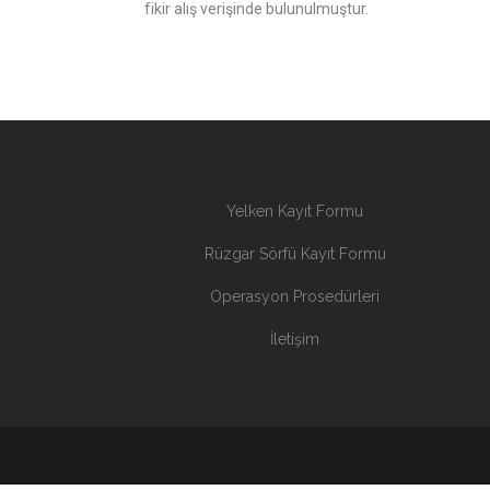
fikir alış verişinde bulunulmuştur.
Yelken Kayıt Formu
Rüzgar Sörfü Kayıt Formu
Operasyon Prosedürleri
İletişim