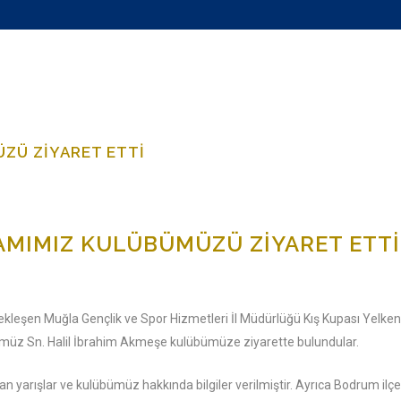
ZÜ ZIYARET ETTI
MIMIZ KULÜBÜMÜZÜ ZIYARET ETT
ekleşen Muğla Gençlik ve Spor Hizmetleri İl Müdürlüğü Kış Kupası Yelk
ümüz Sn. Halil İbrahim Akmeşe kulübümüze ziyarette bulundular.
lan yarışlar ve kulübümüz hakkında bilgiler verilmiştir. Ayrıca Bodrum 