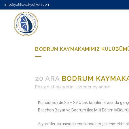
info@yalikavakyelken.com
BODRUM KAYMAKAMIMIZ KULÜBÜMÜ
20 ARA
BODRUM KAYMAKA
Posted at 09:00h
in
Haberler
by
admin
Kulübümüzde 25 – 29 Ocak tarihleri arasında gerç
Bilgehan Bayar ve Bodrum İlçe Milli Eğitim Müdür
Ziyaretleri sırasında kendilerine gerçekleşmekte o